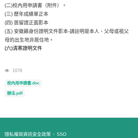
(
二)校內用申請書（附件）。
(
三)
歷年成績單正本
(
四) 居留證正面影本
(
五)
安徽籍身份證明文件影本-請註明是本人、父母或祖父
母的出生地非居住地。
(
六)清寒證明文件
瀏覽人次
1078
校內用申請書.doc
辦法.pdf
:::
隱私權與資訊安全政策
SSO