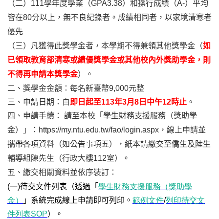
（二）111學年度學業（GPA3.38）和操行成績（A-）平均
皆在80分以上，無不良紀錄者。成績相同者，以家境清寒者
優先
（三）凡獲得此獎學金者，本學期不得兼領其他獎學金（
如
已領取教育部清寒或績優獎學金或其他校內外獎助學金，則
不得再申請本獎學金
）。
二、
獎學金金額：每名新臺幣
9,000
元整
三、申請日期：自
即日起至
113
年
3
月8日中午12時止
。
四、申請手續： 請至本校「學生財務支援服務（獎助學
金）」：
https://my.ntu.edu.tw/fao/login.aspx
，線上申請並
攜帶各項資料（如公告事項五），紙本請繳交至僑生及陸生
輔導組陳先生（行政大樓112室）。
五、
繳交相關資料並依序裝訂：
(
一)待交文件列表
（透過「
學生財務支援服務（獎助學
金）
」系統完成線上申請即可列印。
範例文件
/
列印待交文
件列表SOP
）。