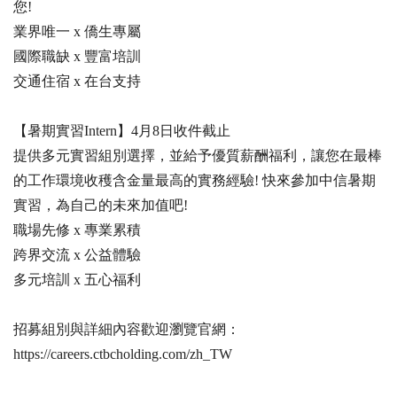
您!
業界唯一 x 僑生專屬
國際職缺 x 豐富培訓
交通住宿 x 在台支持
【暑期實習Intern】4月8日收件截止
提供多元實習組別選擇，並給予優質薪酬福利，讓您在最棒
的工作環境收穫含金量最高的實務經驗! 快來參加中信暑期
實習，為自己的未來加值吧!
職場先修 x 專業累積
跨界交流 x 公益體驗
多元培訓 x 五心福利
招募組別與詳細內容歡迎瀏覽官網：
https://careers.ctbcholding.com/zh_TW