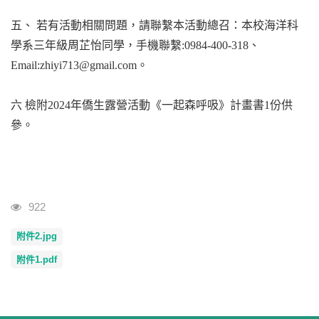
五、 若有活動相關問題，請聯繫本活動總召：本校海洋科
學系三年級周芷怡同學，手機聯繫:0984-400-318、
Email:zhiyi713@gmail.com。
六 檢附2024年僑生露營活動《一起森呼吸》計畫書1份供
參。
瀏覽人次
922
附件2.jpg
附件1.pdf