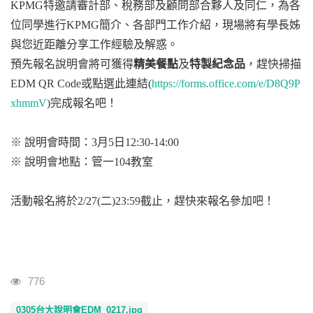
KPMG特邀請審計部、稅務部及顧問部合夥人及同仁，為各
位同學進行KPMG簡介、各部門工作介紹，現場將有學長姊
與您近距離分享工作經驗及解惑。
預先報名說明會將可獲得
精美餐點
及
特製紀念品
，趕快掃描
EDM QR Code或點選此連結(
https://forms.office.com/e/D8Q9P
xhmmV
)完成報名吧！
※ 說明會時間：3月5日12:30-14:00
※ 說明會地點：管一104教室
活動報名將於2/27(二)23:59截止，趕快來報名參加吧！
瀏覽人次
776
0305台大說明會EDM_0217.jpg