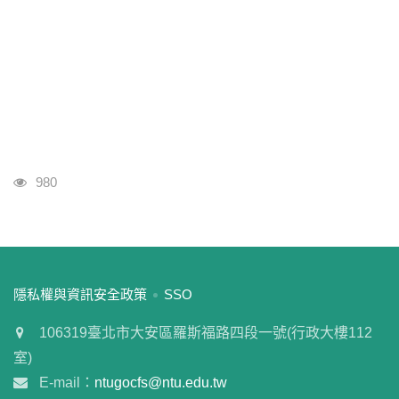
瀏覽人次
980
:::
隱私權與資訊安全政策
SSO
106319臺北市大安區羅斯福路四段一號(行政大樓112
室)
E-mail：
ntugocfs@ntu.edu.tw