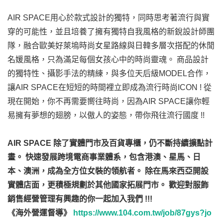
AIR SPACE用心於款式設計的獨特，同時思考著流行與實
穿的可能性，並且培養了擁有獨特自我風格的新銳設計師團
隊，融合歐美好萊塢時尚女星路線與日韓多層次搭配的休閒
名媛風格，只為滿足每個女孩心中的時尚靈魂。 商品設計
的獨特性、攝影手法的精練，與多位天后級MODEL合作，
讓AIR SPACE在短短的時間裡立即成為流行時尚ICON ! 從
現在開始，你不再需要嚮往時尚，因為AIR SPACE讓你輕
易擁有夢想的翅膀，以傲人的姿態，帶你飛往流行國度 !!
AIR SPACE
除了實體門市及百貨專櫃，仍不斷持續擴點計
畫。
快速發展跨境電商事業體系，包含港澳、星馬、日
本、澳洲，成為全方位女裝的領航者。
除在馬來西亞開設
實體店面，更積極規劃於其他國家拓展門市。
歡迎對服飾
銷售經營管理有興趣的你一起加入我們 !!!
《海外營運督導》
https://www.104.com.tw/job/87gys?jo