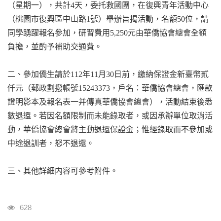
（星期一），共計4天，委托救國團，在復興青年活動中心
（桃園市復興區中山路1號）舉辦旨揭活動，名額50位，請
同學踴躍報名參加，研習費用5,250元由華僑協會總會全額
負擔，並酌予補助交通費。
二、參加僑生請於112年11月30日前，繳納保證金新臺幣貳
仟元（郵政劃撥帳號15243373，戶名：華僑協會總會，匯款
證明影本及報名表一并傳真華僑協會總會），活動結束後悉
數退還。若因名額限制而未能錄取者，或因承辦單位取消活
動，華僑協會總會將主動退還保證金；惟經錄取而不參加或
中途退訓者，怒不退還。
三、其他詳細内容可參考附件。
瀏覽人次
628