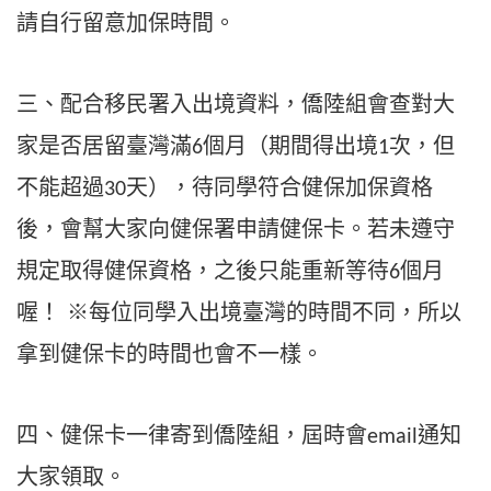
請自行留意加保時間。
三、配合移民署入出境資料，僑陸組會查對大
家是否居留臺灣滿
個月（期間得出境
次，但
6
1
不能超過
天），待同學符合健保加保資格
30
後，會幫大家向健保署申請健保卡。若未遵守
規定取得健保資格，之後只能重新等待
個月
6
喔！
※每位同學入出境臺灣的時間不同，所以
拿到健保卡的時間也會不一樣。
四、健保卡一律寄到僑陸組，屆時會
通知
email
大家領取。