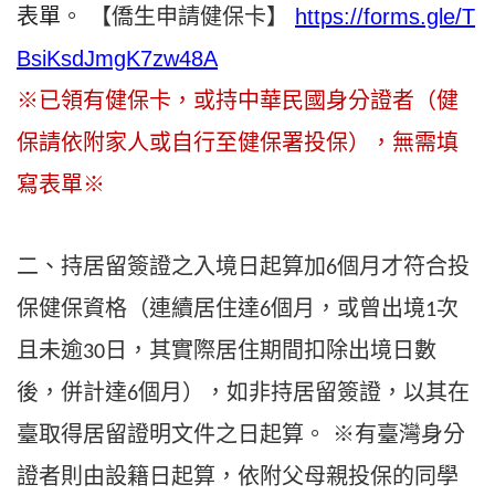
表單
。
【僑生申請健保卡】
https://forms.gle/T
BsiKsdJmgK7zw48A
※已領有健保卡，或持中華民國身分證者（健
保請依附家人或自行至健保署投保），無需填
寫表單※
二、持居留簽證之入境日起算加
個月才符合投
6
保健保資格（連續居住達
個月，或曾出境
次
6
1
且未逾
日，其實際居住期間扣除出境日數
30
後，併計達
個月），如非持居留簽證，以其在
6
臺取得居留證明文件之日起算。
※有臺灣身分
證者則由設籍日起算，依附父母親投保的同學