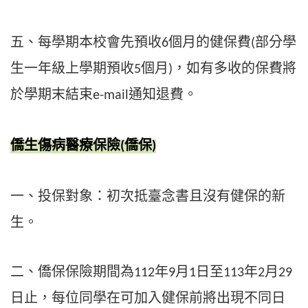
五、每學期本校會先預收
個月的健保費
部分學
6
(
生一年級上學期預收
個月
，如有多收的保費將
5
)
於學期末結束
通知退費。
e-mail
僑生傷病醫療保險
僑保
(
)
一、
投保對象：初次抵臺念書且沒有健保的新
生。
二、僑保保險期間為
年
月
日至
年
月
112
9
1
113
2
29
日止，每位同學在可加入健保前將出現不同日