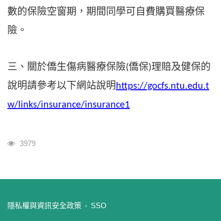
數的保險空窗期，期間同學可自費購買醫療保
險
。
三、關於僑生傷病醫療保險
僑保
理賠及健保的
(
)
說明請參考以下網站說明
https://gocfs.ntu.edu.t
w/links/insurance/insurance1
瀏覽人次
3979
:::
隱私權與資訊安全政策
SSO