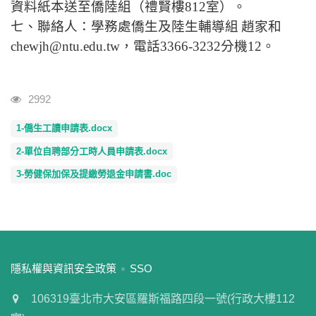
資料紙本送至僑陸組（禮賢樓
812
室）。
七、聯絡人：學務處僑生及陸生輔導組
趙家和
chewjh@ntu.edu.tw
，電話
3366-3232
分機
12
。
瀏覽人次
2992
1-僑生工讀申請表.docx
2-單位自聘部分工時人員申請表.docx
3-勞健保加保及提繳勞退金申請書.doc
:::
隱私權與資訊安全政策
SSO
106319臺北市大安區羅斯福路四段一號(行政大樓112