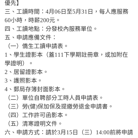
優先】
三、工讀時間：
4
月
0
6
日至
5
月
31
日，每人應服務
60
小時，時薪
200
元。
四、工讀地點：分發校內服務單位。
五、申請應備文件：
（一）僑生工讀申請表。
1
、學生證影本（蓋
111
下學期註冊章，或加附在
學證明）。
2
、居留證影本。
3
、護照影本。
4
、郵局存簿封面影本。
（二）單位自聘部分工時人員申請表。
（三）勞
(
健
)
保加保及提繳勞退金申請書。
（四）工作許可函影本。
（五）清寒證明文件。
六、申請方式：請於
3
月
15
日（三）
14:00
前將申請