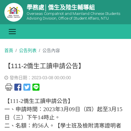
學務處│僑生及陸生輔導組
Overseas Compatriot and Mainland Chinese Students
Advising Division, Office of Student Affairs, NTU
首頁
公告列表
公告內容
【111-2僑生工讀申請公告】
發佈日期：2023-03-08 00:00:00
【
111-2
僑生工讀申請公告】
一、申請時間：
2023
年
3
月
0
9
日（四）起至
3
月
15
日（三）下午
14
時止。
二、名額：約
56
人。【學士班及檢附清寒證明者