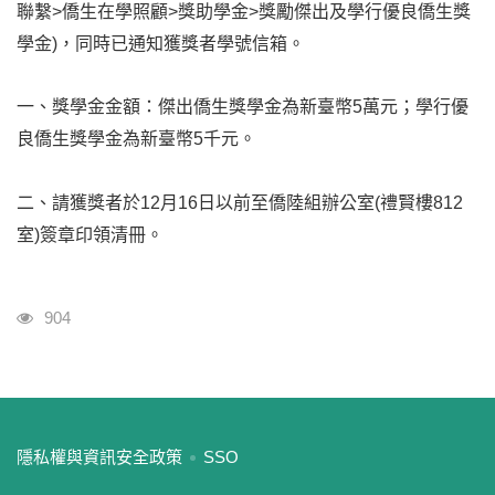
聯繫>僑生在學照顧>獎助學金>獎勵傑出及學行優良僑生獎
學金)，同時已通知獲獎者學號信箱。
一、獎學金金額：傑出僑生獎學金為新臺幣5萬元；學行優
良僑生獎學金為新臺幣5千元。
二、請獲獎者於12月16日以前至僑陸組辦公室(禮賢樓812
室)簽章印領清冊。
瀏覽人次
904
:::
隱私權與資訊安全政策
SSO