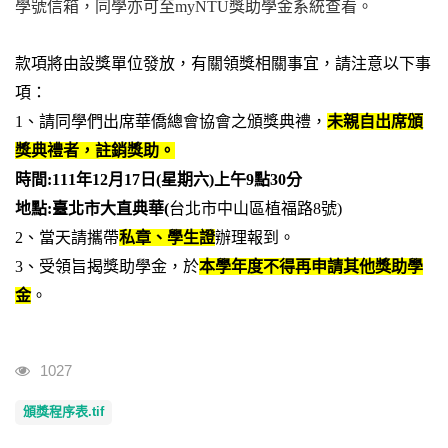
學號信箱，同學亦可至myNTU獎助學金系統查看。
款項將由設獎單位發放，有關領獎相關事宜，請注意以下事
項：
1
、請同學們出席華僑總會協會之頒獎典禮，
未親自出席頒
獎典禮者，註銷獎助。
時間:111年12月17日(星期六)上午9點30分
地點:臺北市大直典華(
台北市中山區植福路8號)
2
、當天請攜帶
私章、學生證
辦理報到。
3
、受領旨揭獎助學金，於
本學年度不得再申請其他獎助學
金
。
瀏覽人次
1027
頒獎程序表.tif