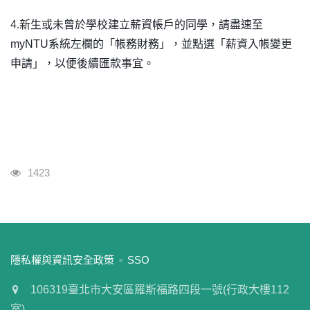
4.
新生或未曾於學校建立薪資帳戶的同學，請盡速至
myNTU系統左欄的「帳務財務」，並點選「薪資入帳變更
申請」，以便後續匯款事宜。
瀏覽人次
1423
:::
隱私權與資訊安全政策
SSO
106319臺北市大安區羅斯福路四段一號(行政大樓112
室)