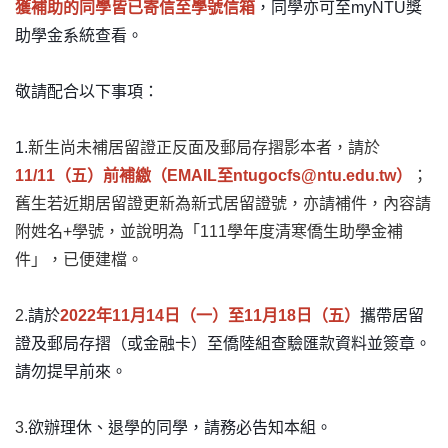
獲補助的同學皆已寄信至學號信箱
，同學亦可至myNTU獎
助學金系統查看。
敬請配合以下事項：
1.
新生尚未補居留證正反面及郵局存摺影本者，請於
11/11（五）前補繳（EMAIL至ntugocfs@ntu.edu.tw）
；
舊生若近期居留證更新為新式居留證號，亦請補件，內容請
附姓名+學號，並說明為「111學年度清寒僑生助學金補
件」，已便建檔。
2.
請於
2022
年11月14日（一）至11月18日（五）
攜帶居留
證及郵局存摺（或金融卡）至僑陸組查驗匯款資料並簽章。
請勿提早前來。
3.
欲辦理休、退學的同學，請務必告知本組。