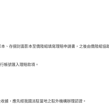
影本、存摺封面影本至僑陸組填寫理賠申請書，之後由僑陸組協
銀行帳號匯入理賠款項。
書及收據，應先經我國派駐當地之駐外機構辦理認證。