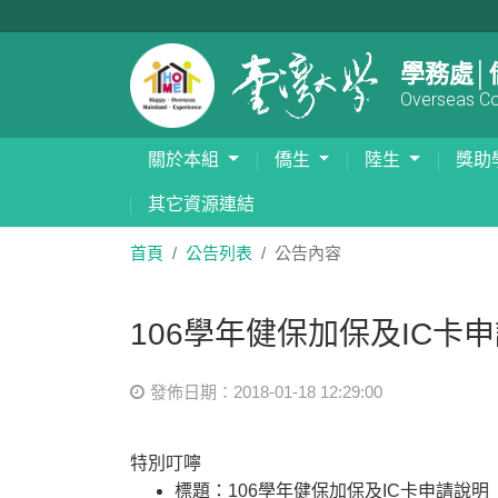
學務處│
Overseas Com
關於本組
僑生
陸生
獎助
其它資源連結
首頁
公告列表
公告內容
106學年健保加保及IC卡
發佈日期：2018-01-18 12:29:00
特別叮嚀
標題：106學年健保加保及IC卡申請說明