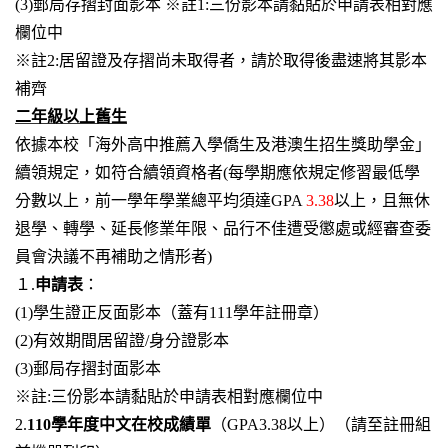
(3)
郵局存摺封面影本
※註1:三份影本請黏貼於申請表相對應
欄位中
※註2:居留證及存摺尚未取得者，請於取得後盡速將其影本
補齊
二年級以上舊生
依據本校「海外高中推薦入學僑生及港澳生招生獎助學金」
續領規定，如符合續領資格者(每學期應依規定修習最低學
分數以上，前一學年學業總平均須達GPA
3.38
以上，且無休
退學、轉學、延長修業年限、品行不佳遭受懲處或經審查委
員會決議不再補助之情形者)
１.
申請表
：
(1)
學生證正反面影本（蓋有111學年註冊章）
(2)
有效期間居留證/身分證影本
(3)
郵局存摺封面影本
※註:三份影本請黏貼於申請表相對應欄位中
2.
110
學年度中文在校成績單
（GPA3.38以上）（請至註冊組