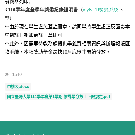
前機器列印）
3.
110
學年度全學年獎懲紀錄證明書
（
myNTU
獎懲系統
下
載）
※由於現在學生證免蓋註冊章，請同學將學生證正反面影本
拿到註冊組加蓋註冊章即可
※此外，因需等待教務處提供學雜費相關資訊與辦理報帳匯
款手續，本項獎助學金最快10月底後才開始發放。
瀏覽人次
1540
申請表.docx
國立臺灣大學111學年度第1學期 修課學分數上下限規定.pdf