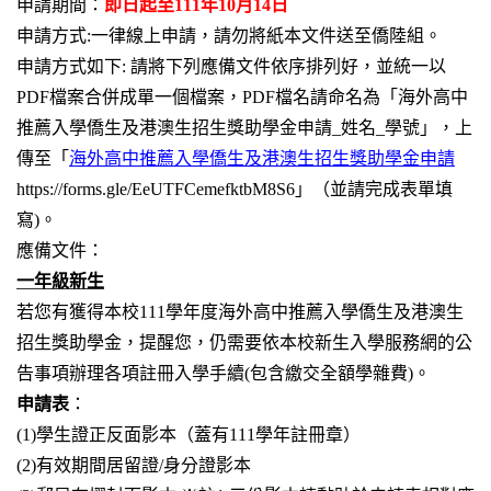
申請期間：
即日起至111年10月14日
申請方式:一律線上申請，請勿將紙本文件送至僑陸組。
申請方式如下:
請將下列應備文件依序排列好，並統一以
PDF檔案合併成單一個檔案，PDF檔名請命名為「海外高中
推薦入學僑生及港澳生招生獎助學金申請_姓名_學號」，上
傳至「
海外高中推薦入學僑生及港澳生招生獎助學金申請
https://forms.gle/EeUTFCemefktbM8S6」（並請完成表單填
寫)。
應備文件：
一年級新生
若您有獲得本校111學年度海外高中推薦入學僑生及港澳生
招生獎助學金，提醒您，仍需要依本校新生入學服務網的公
告事項辦理各項註冊入學手續(包含繳交全額學雜費)。
申請表
：
(1)
學生證正反面影本（蓋有111學年註冊章）
(2)
有效期間居留證/身分證影本