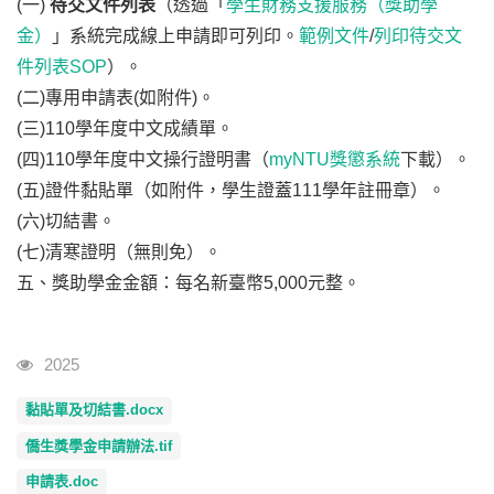
(一)
待交文件列表
（透過「
學生財務支援服務（獎助學
金）
」系統完成線上申請即可列印。
範例文件
/
列印待交文
件列表SOP
）。
(二)專用申請表(如附件)。
(三)110學年度中文成績單。
(四)110學年度中文操行證明書（
myNTU獎懲系統
下載）。
(五)證件黏貼單（如附件，學生證蓋111學年註冊章）。
(六)切結書。
(七)清寒證明（無則免）。
五、獎助學金金額：每名新臺幣5,000元整。
瀏覽人次
2025
黏貼單及切結書.docx
僑生獎學金申請辦法.tif
申請表.doc