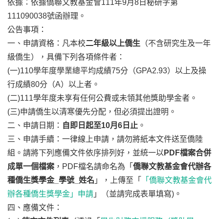
依據：依據僑聯文教基金會111年9月8日秘研字第
111090038號函辦理。
公告事項：
一、申請資格：凡本校
二年級以上僑生
（不含研究生及一年
級僑生），具備下列各項條件者：
(一)110學年度學業總平均成績75分（GPA2.93）以上及操
行成績80分（A）以上者。
(二)111學年度未享有任何公費或未領其他獎助學金者。
(三)申請僑生以清寒優先分配，但必須提出證明。
二、申請日期：
自即日起至10月6日止
。
三、申請手續：一律線上申請，請勿將紙本文件送至僑陸
組。請將下列應備文件依序排列好，並統一以
PDF檔案合併
成單一個檔案
，PDF檔名請命名為「
僑聯文教基金會代辦各
種僑生獎學金
_學號_姓名
」，上傳至「
「僑聯文教基金會代
辦各種僑生獎學金」申請
」（並請完成表單填寫)。
四、應備文件：