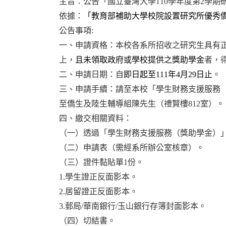
主旨：公告「國立臺灣大學110學年度第2學
依據：
「教育部補助大學校院設置研究所優秀
公告事項:
一、申請資格：本校各系所招收之研究生具有正式
上，
且未領取政府或學校提供之獎助學金
者，
二、申請日期：自
即日起至111年4月29日止
。
三、申請手續：請至本校「學生財務支援服務（獎助學金）」
至僑生及陸生輔導組陳先生（禮賢樓812室）。
四、繳交相關資料：
（一）透過「學生財務支援服務（獎助學金）
（二）申請表（需經系所辦公室核章）。
（三）證件黏貼單1份。
1.
學生證正反面影本。
2.
居留證正反面影本。
3.
郵局/華南銀行/玉山銀行存簿封面影本。
（四）切結書。