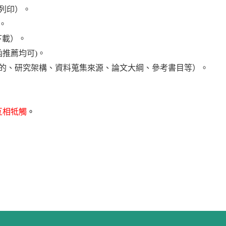
器列印）。
。
下載）。
推薦均可)。
目的、研究架構、資料蒐集來源、論文大綱、參考書目等）。
。
互相牴觸
。