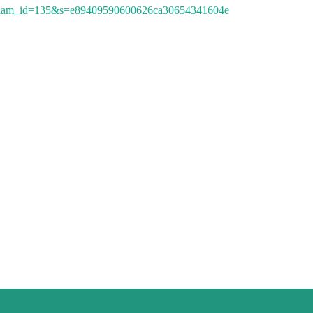
r&exam_id=135&s=e89409590600626ca30654341604e