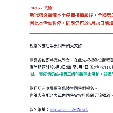
(2021.5.26更新)
新冠肺炎臺灣本土疫情持續嚴峻，全國第三
因此本活動暫停，同學仍可於5月28日前
____________________________________
親愛的應屆畢業同學們大家好：
恭喜各位即將完成學業，在此先祝福各位鵬程
僑陸組預計於
6
月
3
日
(
四
)
至
6
月
4
日
(
五
)準備
NTU
(
註：若疫情仍維持第三級則將停止活動，並提
歡迎所有應屆畢業僑陸生同學們報名。
也請大家
配合表單內同學會安排時間分流領取
報名網址：
https://reurl.cc/MZmvrL