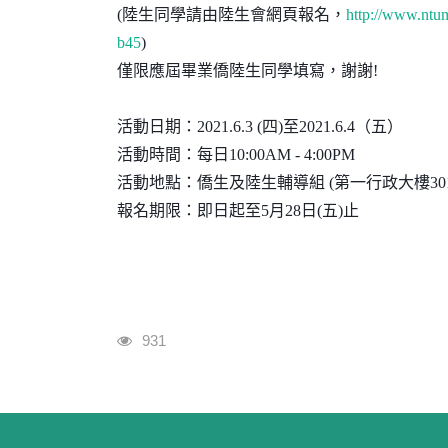
(
陸生同學請由陸生會網頁報名，
http://www.nt
b45
)
僅限應屆畢業僑陸生同學填寫，謝謝!
活動日期：
2021.6.3 (
四
)
至
2021.6.4
（五）
活動時間：每日
10:00AM - 4:00PM
活動地點：僑生及陸生輔導組
(
第一行政大樓
30
報名期限：即日起至
5
月
28
日
(
五
)
止
瀏覽人次
931