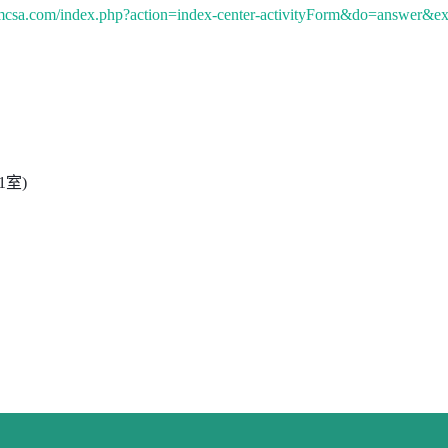
umcsa.com/index.php?action=index-center-activityForm&do=answe
1
室
)