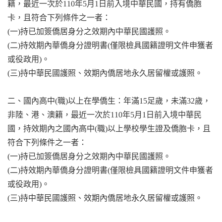
籍，
最近一次於
110
年
5
月
1
日前入境中華民國，持有僑胞
卡，且符合下列條件之一者：
(
一
)
持已加簽僑居身分之效期內中華民國護照。
(
二
)
持效期內華僑身分證明書
(
僅限檢具國籍證明文件申獲者
或役政用
)
。
(
三
)
持中華民國護照、效期內僑居地永久居留權或護照。
二、國內高中
(
職
)
以上在學僑生：年滿
15
足歲，未滿
32
歲，
非陸、港、澳籍，最近一次於
110
年
5
月
1
日前入境中華民
國，持效期內之國內高中
(
職
)
以上學校學生證及僑胞卡，且
符合下列條件之一者：
(
一
)
持已加簽僑居身分之效期內中華民國護照。
(
二
)
持效期內華僑身分證明書
(
僅限檢具國籍證明文件申獲者
或役政用
)
。
(
三
)
持中華民國護照、效期內僑居地永久居留權或護照。