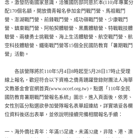
念，激發防衛國家意識，洽獲國防部同意於本
(
1
10)
年專案分
配
170
個名額，開放僑青報名參加
金門戰鬥營、馬祖戰鬥
營、澎湖戰鬥營、前鋒戰鬥營、成功嶺戰鬥營、少康戰鬥
營、鎮東戰鬥營、阿帕契體驗營、黑鷹體驗營、特戰戰技體
驗營、兩棲勇士挑戰營、海上生活體驗營、航空戰鬥營、航
空科技體驗營、鐵衛戰鬥營
等
1
5
個全民國防教育「暑期戰鬥
營」活動。
各該營隊將於
110
年
5
月
4
日
8
時起至
5
月
2
8
日
17
時止受理
線上報名，歡迎符合以下資格之僑青踴躍
登錄財團法人海華
文教基金會官網首頁
(www.occef.org.tw)
，點選「
110
年全民
國防教育暑期戰鬥營報名系統」圖示，進入頁面後，依男、
女性別區分點選欲參加營隊報名表單超連結，詳實填妥各欄
位資料後送出表單
，並依說明接續完備相關報名手續：
一、
海外僑社青年：年滿
15
足歲，未滿
32
歲，
非陸、港、澳