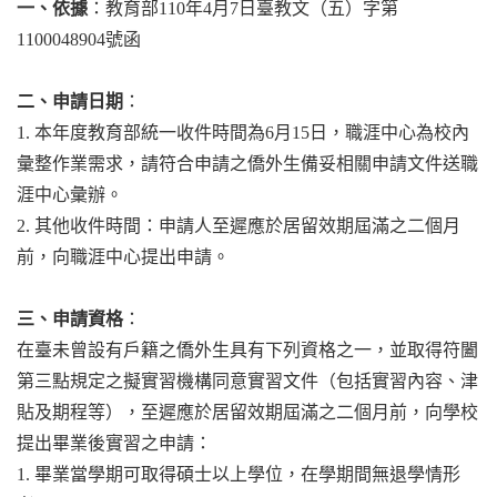
一、依據
：教育部110年4月7日臺教文（五）字第
1100048904號函
二、申請日期
：
1. 本年度教育部統一收件時間為6月15日，職涯中心為校內
彙整作業需求，請符合申請之僑外生備妥相關申請文件送職
涯中心彙辦。
2. 其他收件時間：申請人至遲應於居留效期屆滿之二個月
前，向職涯中心提出申請。
三、申請資格
：
在臺未曾設有戶籍之僑外生具有下列資格之一，並取得符闔
第三點規定之擬實習機構同意實習文件（包括實習內容、津
貼及期程等），至遲應於居留效期屆滿之二個月前，向學校
提出畢業後實習之申請：
1. 畢業當學期可取得碩士以上學位，在學期間無退學情形