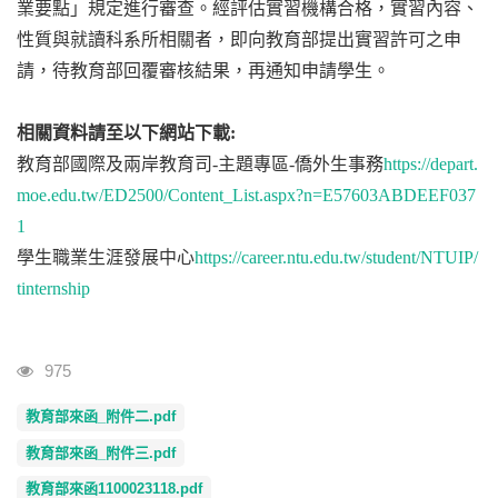
業要點」規定進行審查。經評估實習機構合格，實習內容、
性質與就讀科系所相關者，即向教育部提出實習許可之申
請，待教育部回覆審核結果，再通知申請學生。
相關資料請至以下網站下載:
教育部國際及兩岸教育司-主題專區-僑外生事務
https://depart.
moe.edu.tw/ED2500/Content_List.aspx?n=E57603ABDEEF037
1
學生職業生涯發展中心
https://career.ntu.edu.tw/student/NTUIP/
tinternship
瀏覽人次
975
教育部來函_附件二.pdf
教育部來函_附件三.pdf
教育部來函1100023118.pdf