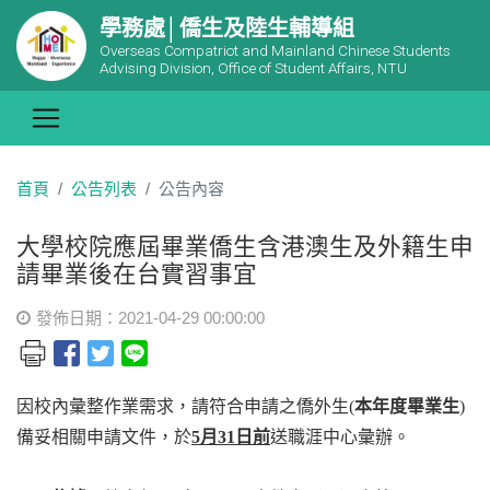
學務處│僑生及陸生輔導組
Overseas Compatriot and Mainland Chinese Students
Advising Division, Office of Student Affairs, NTU
首頁
公告列表
公告內容
大學校院應屆畢業僑生含港澳生及外籍生申
請畢業後在台實習事宜
發佈日期：2021-04-29 00:00:00
因校內彙整作業需求，請符合申請之僑外生(
本年度畢業生
)
備妥相關申請文件，於
5月31日前
送職涯中心彙辦。