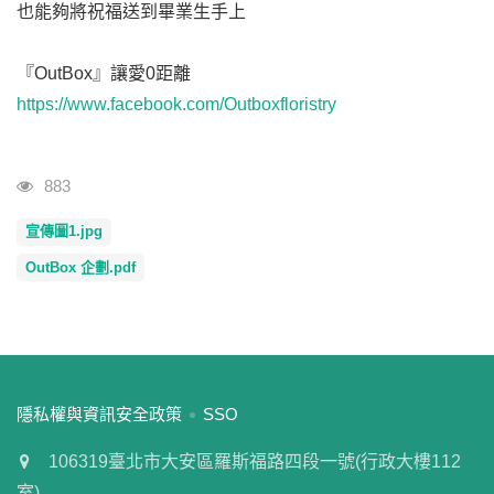
也能夠將祝福送到畢業生手上
『OutBox』讓愛0距離
https://www.facebook.com/Outboxfloristry
瀏覽人次
883
宣傳圖1.jpg
OutBox 企劃.pdf
:::
隱私權與資訊安全政策
SSO
106319臺北市大安區羅斯福路四段一號(行政大樓112
室)