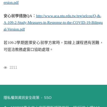
ersion.pdf
安心就學措施
QA
：
http://www.aca.ntu.edu.tw/reg/selcou/Q-&-
A-109-2-Study-Measures-in-Response-to-the-COVID-19-Bilingu
al-Version.pdf
若
109-2
學期選擇安心就學方案時，如線上課程遇有困難，
可逕洽教務處窗口協助處理。
瀏覽人次
2211
:::
隱私權與資訊安全政策
SSO