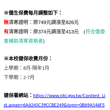
※
僑生保費每月調整如下：
無
清寒證明：原
749
元調漲至
826
元
有
清寒證明：原
374
元調漲至
413
元 (
符合僑委
會補助清寒資格者
)
※
本校健保收費月份：
上學期：
月
隔年
月
8
-
1
下學期：
月
2-7
健保署網站：
https://www.nhi.gov.tw/Content_Li
st.aspxn=6A6245C39CCBE249&topn=0B69A546F5