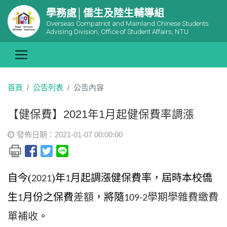
學務處│僑生及陸生輔導組
Overseas Compatriot and Mainland Chinese Students
Advising Division, Office of Student Affairs, NTU
首頁
公告列表
公告內容
【健保費】2021年1月起健保費率調漲
發佈日期：2021-01-07 00:00:00
自今(
)年
月起調漲健保費率，屆時本校僑
2021
1
生
月份之保費
差額
，將隨
學期學雜費繳費
1
109-2
單補收
。