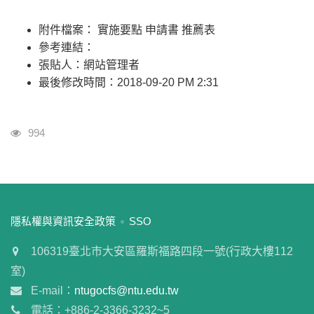
附件檔案： 實施要點 申請書 推薦表
參考連結：
張貼人：網站管理者
最後修改時間：2018-09-20 PM 2:31
瀏覽人次
994
:::
隱私權與資訊安全政策
SSO
106319臺北市大安區羅斯福路四段一號(行政大樓112
室)
E-mail：
ntugocfs@ntu.edu.tw
電話：+886-2-3366-3232~5