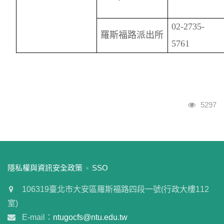
02-2735-
羅斯福路派出所
5761
瀏覽人
5297
:::
隱私權與資訊安全政策
SSO
106319臺北市大安區羅斯福路四段一號(行政大樓112
室)
E-mail：
ntugocfs@ntu.edu.tw