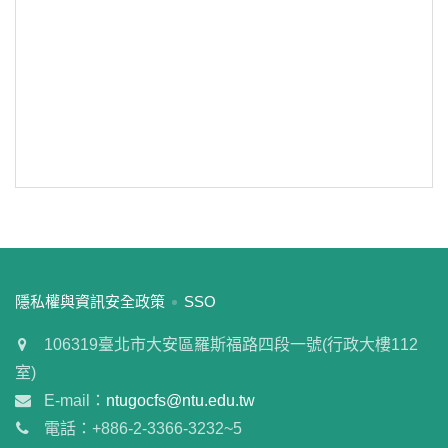
或
~
搜尋
:::
隱私權與資訊安全政策
SSO
106319臺北市大安區羅斯福路四段一號(行政大樓112
室)
E-mail：
ntugocfs@ntu.edu.tw
電話：+886-2-3366-3232~5