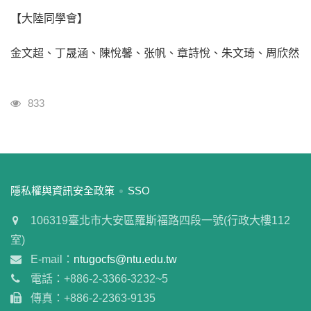
【大陸同學會】
金文超、丁晟涵、陳悅馨、张帆、章詩悅、朱文琦、周欣然
瀏覽人次
833
:::
隱私權與資訊安全政策
SSO
106319臺北市大安區羅斯福路四段一號(行政大樓112
室)
E-mail：
ntugocfs@ntu.edu.tw
電話：+886-2-3366-3232~5
傳真：+886-2-2363-9135