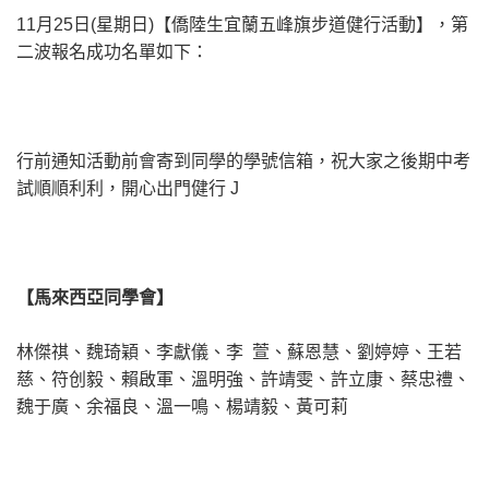
11月25日(星期日)【僑陸生宜蘭五峰旗步道健行活動】，第
二波報名成功名單如下：
行前通知活動前會寄到同學的學號信箱，祝大家之後期中考
試順順利利，開心出門健行 J
【馬來西亞同學會】
林傑祺、魏琦穎、李獻儀、李 萱、蘇恩慧、劉婷婷、王若
慈、符创毅、賴啟軍、溫明強、許靖雯、許立康、蔡忠禮、
魏于廣、余福良、溫一鳴、楊靖毅、黃可莉