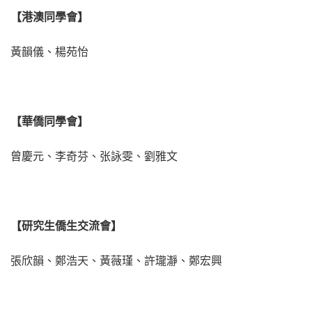
【港澳同學會】
黃韻儀、楊苑怡
【華僑同學會】
曾慶元、李奇芬、张詠雯、劉雅文
【研究生僑生交流會】
張欣韻、鄭浩天、黃薇瑾、許瓏瀞、鄭宏興