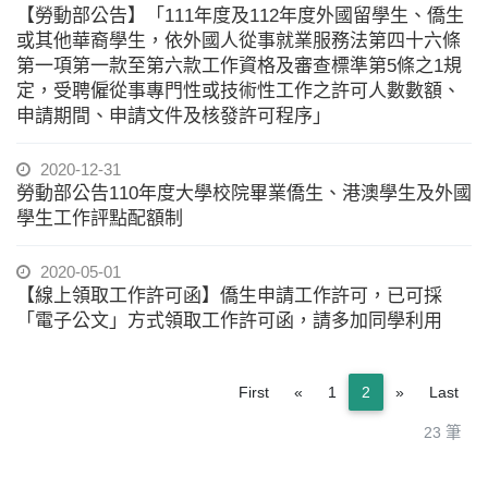
【勞動部公告】「111年度及112年度外國留學生、僑生
或其他華裔學生，依外國人從事就業服務法第四十六條
第一項第一款至第六款工作資格及審查標準第5條之1規
定，受聘僱從事專門性或技術性工作之許可人數數額、
申請期間、申請文件及核發許可程序」
2020-12-31
勞動部公告110年度大學校院畢業僑生、港澳學生及外國
學生工作評點配額制
2020-05-01
【線上領取工作許可函】僑生申請工作許可，已可採
「電子公文」方式領取工作許可函，請多加同學利用
Previous
Next
First
«
1
2
»
Last
23 筆