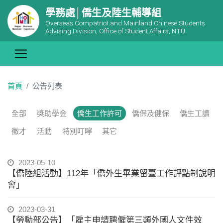
學務處│僑生及陸生輔導組
Overseas Compatriot and Mainland Chinese Students
Advising Division, Office of Student Affairs, NTU
首頁
公告列表
全部
獎助學金
僑生工作許可
僑保及健保
僑生工讀
徵才
活動
特別叮嚀
其它
2023-05-10
【僑陸組活動】112年「僑外生畢業留臺工作評點制說明
會」
2023-03-31
【勞動部公告】「雇主申請聘僱第三類外國人文件效